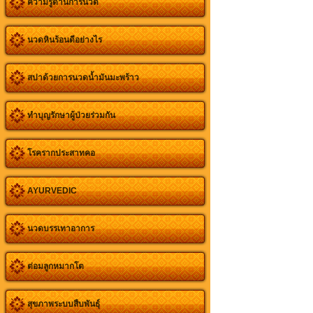
ความรู้ด้านการนวด
นวดหินร้อนดีอย่างไร
สปาด้วยการนวดน้ำมันมะพร้าว
ทำบุญรักษาผู้ป่วยร่วมกัน
โรครากประสาทคอ
AYURVEDIC
นวดบรรเทาอาการ
ต่อมลูกหมากโต
สุขภาพระบบสืบพันธุ์