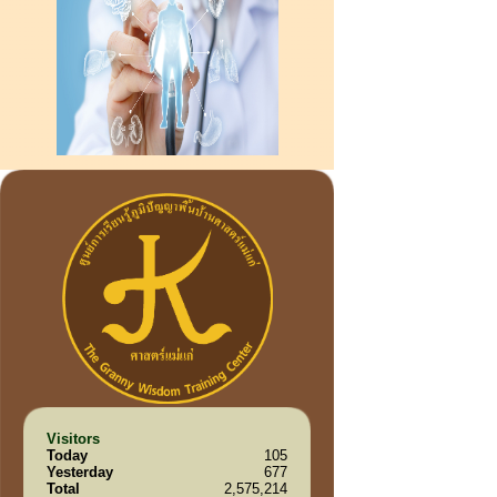
Visitors
Today
105
Yesterday
677
Total
2,575,214