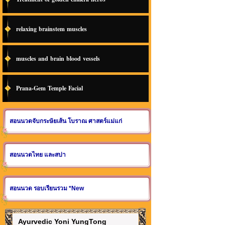
relaxing brainstem muscles
muscles and brain blood vessels
Prana-Gem Temple Facial
สอนนวดจับกระษัยเส้น โบราณ ศาสตร์แม่แก่
สอนนวดไทย และสปา
สอนนวด รอบเรียนรวม *New
Ayurvedic Yoni YungTong