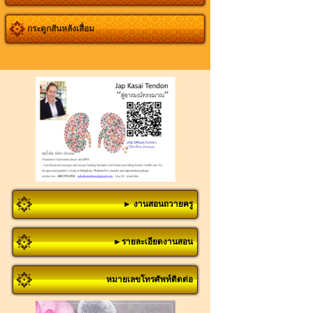
กระดูกสันหลังเสื่อม
► งานสอนถวายครู
►รายละเอียดงานสอน
หมายเลขโทรศัพท์ติดต่อ