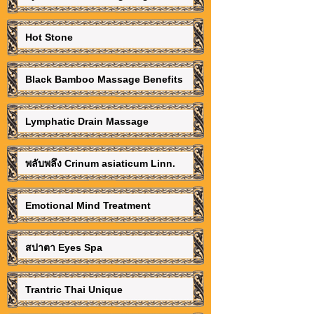
Hot Stone
Black Bamboo Massage Benefits
Lymphatic Drain Massage
พลับพลึง Crinum asiaticum Linn.
Emotional Mind Treatment
สปาตา Eyes Spa
Trantric Thai Unique