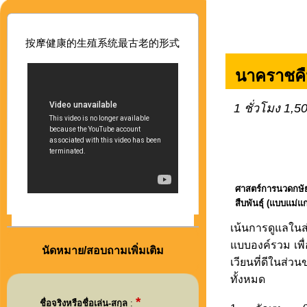
按摩健康的生殖系
统最古老的形式
นาคราชค
1 ชั่วโมง 1,
ศาสตร์การนวดกษัย
สืบพันธุ์ (แบบแม่แก
เน้นการดูแลในส
แบบองค์รวม เพ
นัดหมาย/สอบถามเพิ่มเติม
เวียนที่ดีในส่ว
ทั้งหมด
*
ชื่อจริงหรือชื่อเล่น-สกุล
: