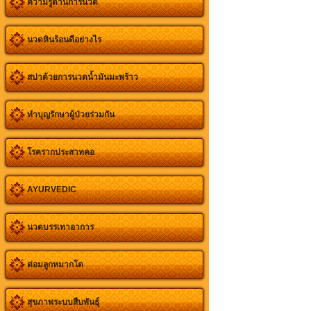
ความรู้ด้านการนวด
นวดหินร้อนดีอย่างไร
สปาด้วยการนวดน้ำมันมะพร้าว
ทำบุญรักษาผู้ป่วยร่วมกัน
โรครากประสาทคอ
AYURVEDIC
นวดบรรเทาอาการ
ต่อมลูกหมากโต
สุขภาพระบบสืบพันธุ์