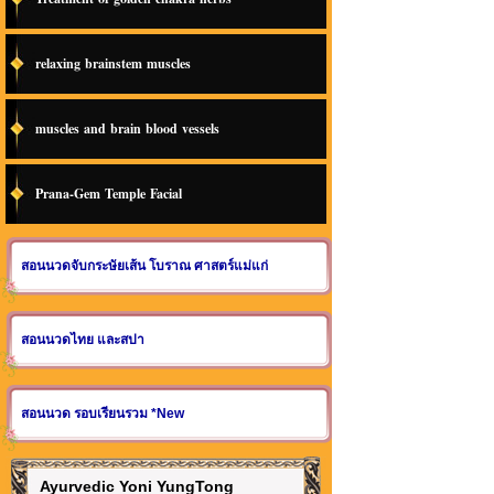
relaxing brainstem muscles
muscles and brain blood vessels
Prana-Gem Temple Facial
สอนนวดจับกระษัยเส้น โบราณ ศาสตร์แม่แก่
สอนนวดไทย และสปา
สอนนวด รอบเรียนรวม *New
Ayurvedic Yoni YungTong