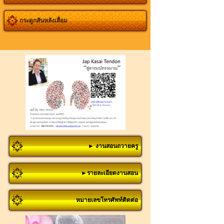
กระดูกสันหลังเสื่อม
► งานสอนถวายครู
►รายละเอียดงานสอน
หมายเลขโทรศัพท์ติดต่อ