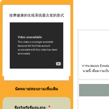
按摩健康的生殖系
统最古老的形式
การนวดแบบ Emotiona
นวดนี้ เพื่อความเป
นัดหมาย/สอบถามเพิ่มเติม
*
ชื่อจริงหรือชื่อเล่น-สกุล
: