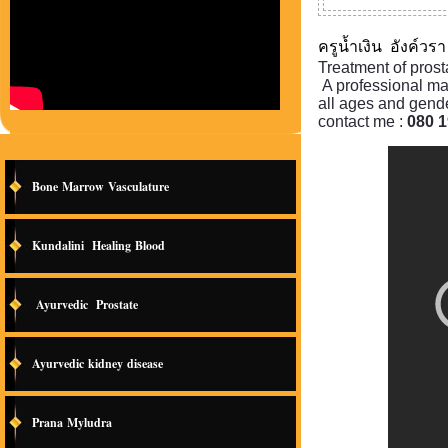
ครูน้ำเงิน อังค์วร
Treatment of pros
A professional mas
all
ages and
gende
contact me :
080 
Bone Marrow Vasculature
Kundalini Healing Blood
Ayurvedic Prostate
Ayurvedic kidney disease
Prana Myludra