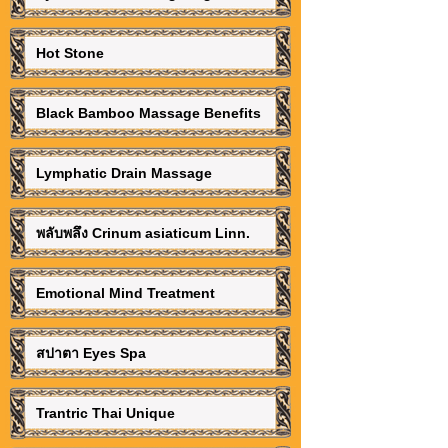
Hot Stone
Black Bamboo Massage Benefits
Lymphatic Drain Massage
พลับพลึง Crinum asiaticum Linn.
Emotional Mind Treatment
สปาตา Eyes Spa
Trantric Thai Unique