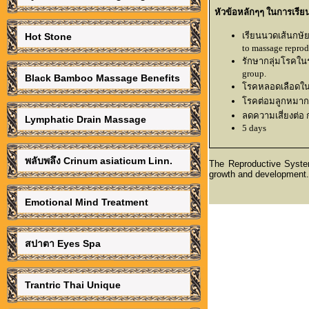
หัวข้อหลักๆๆ ในการเรีย
เรียนนวดเส้นกษัย
Hot Stone
to massage reprodu
รักษากลุ่มโรคในระ
group.
Black Bamboo Massage Benefits
โรคหลอดเลือดในถุ
โรคต่อมลูกหมากอ
ลดความเสี่ยงต่อ
Lymphatic Drain Massage
5 days
พลับพลึง Crinum asiaticum Linn.
The Reproductive Syste
growth and development.
Emotional Mind Treatment
สปาตา Eyes Spa
Trantric Thai Unique