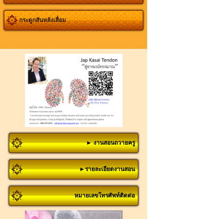
กระดูกสันหลังเสื่อม
► งานสอนถวายครู
►รายละเอียดงานสอน
หมายเลขโทรศัพท์ติดต่อ