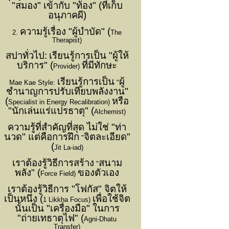
"สมอง" เข้ากับ "ท้อง" (ที่เก็บ
อนุภาคผี)
ความรู้เรื่อง "ผู้บำบัด" (
2.
The
Therapist)
สปาทั่วไป:
เรียนรู้การเป็น "ผู้ให้
บริการ" (
ที่มีทักษะ
Provider)
เรียนรู้การเป็น
ผู้
Mae Kae Style:
"
ชำนาญการปรับเทียบพลังงาน"
(
หรือ
Specialist in Energy Recalibration)
"นักเล่นแร่แปรธาตุ" (
Alchemist)
ความรู้ที่สำคัญที่สุด ไม่ใช่ "ท่า
นวด" แต่คือการฝึก
จิตละเอียด"
"
(
Jit La-iad)
เราต้องรู้วิธีการสร้าง
สนาม
"
พลัง" (
ของตัวเอง
Force Field)
เราต้องรู้วิธีการ "โฟกัส" จิตให้
เป็นหนึ่ง (
เพื่อใช้จิต
1 Likkha Focus)
นั้นเป็น "เครื่องมือ" ในการ
"ถ่ายเทธาตุไฟ" (
Agni-Dhatu
Transfer)