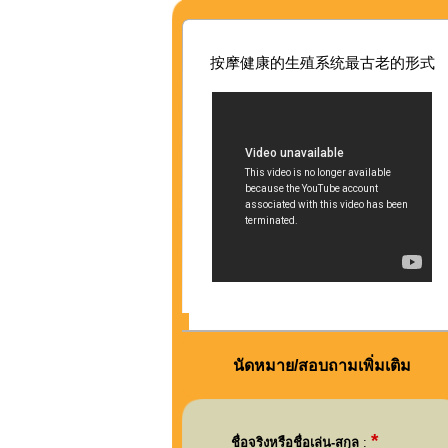
按摩健康的生殖系
统最古老的形式
นัดหมาย/สอบถามเพิ่มเติม
*
ชื่อจริงหรือชื่อเล่น-สกุล
: