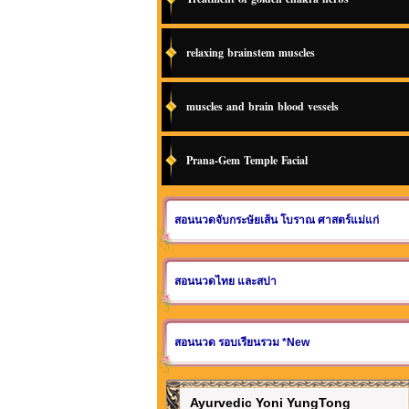
relaxing brainstem muscles
muscles and brain blood vessels
Prana-Gem Temple Facial
สอนนวดจับกระษัยเส้น โบราณ ศาสตร์แม่แก่
สอนนวดไทย และสปา
สอนนวด รอบเรียนรวม *New
Ayurvedic Yoni YungTong