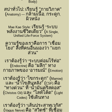
Body)
สปาทั่วไป:
เรียนรู้ "กายวิภาค"
(
กล้ามเนื้อ
กระดูก
Anatomy) —
,
,
ผิวหนัง
เรียนรู้
ระบบ
Mae Kae Style:
"
พลังงานชีวิตเดียว" (
A Single,
Unified Life-Force System)
ความรู้ของเราคือการ "เชื่อม
โยง" สิ่งที่คนอื่นมองว่า "แยก
ส่วน"
เราต้องรู้ว่า
ระบบต่อมไร้ท่อ"
"
(
คือ "ผลึก" ทาง
Endocrine)
กายภาพของ
อารมณ์" (
"
Emotion)
เราต้องรู้ว่า
ไขกระดูก" (
"
Marrow)
และ
น้ำไขสันหลัง" (
คือ
"
CSF)
"ทางด่วน" ที่
น้ำมันคริสตอส"
"
(
และ "ไลท์โค้ด" (
Christos Oil)
Light
ใช้เดินทาง
Codes)
เราต้องรู้ว่า
เส้นประสาทเวกัส"
"
(
คือ "สวิตช์" ที่เชื่อม
Vagus Nerve)