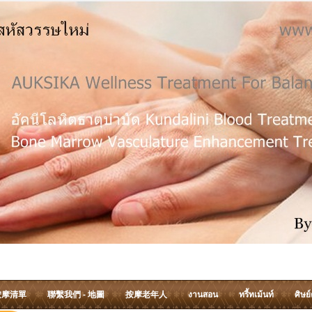
按摩清單
聯繫我們 - 地圖
按摩老年人
งานสอน
ทรี้ทเม้นท์
ศิษย์