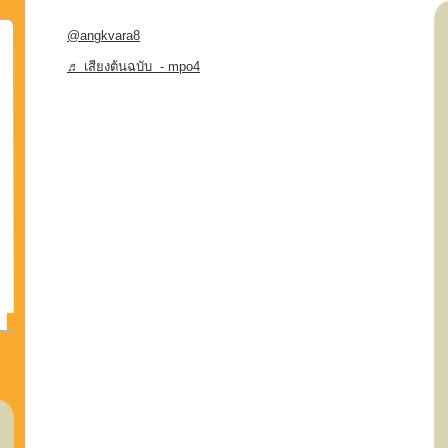
@angkvara8
♬ เสียงต้นฉบับ - mpo4