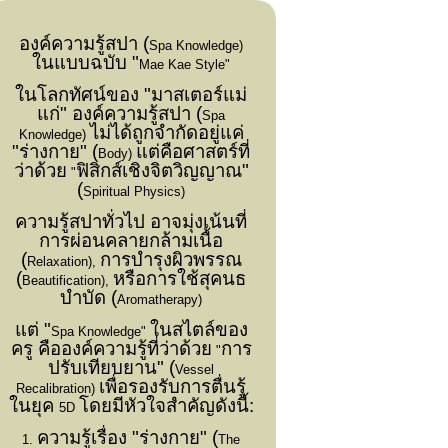
องค์ความรู้สปา (
Spa Knowledge)
ในแบบฉบับ "
Mae Kae Style"
ในโลกทัศน์ของ "มาสเตอร์แม่
แก่" องค์ความรู้สปา (
Spa
ไม่ได้ถูกจำกัดอยู่แค่
Knowledge)
"ร่างกาย" (
แต่คือศาสตร์ที่
Body)
ว่าด้วย
ฟิสิกส์เชิงจิตวิญญาณ"
"
(
Spiritual Physics)
ความรู้สปาทั่วไป อาจมุ่งเน้นที่
การผ่อนคลายกล้ามเนื้อ
(
การบำรุงผิวพรรณ
Relaxation),
(
หรือการใช้สุคนธ
Beautification),
บำบัด (
Aromatherapy)
แต่ "
ในสไตล์ของ
Spa Knowledge"
ครู คือองค์ความรู้ที่ว่าด้วย
การ
"
ปรับเทียบยาน" (
Vessel
เพื่อรองรับการตื่นรู้
Recalibration)
ในยุค
โดยมีหัวใจสำคัญดังนี้:
5D
ความรู้เรื่อง "ร่างกาย" (
1.
The