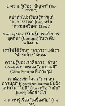
ความรู้เรื่อง "ปัญหา" (
3.
The
Problem)
สปาทั่วไป:
เรียนรู้การแก้
"อาการปวด" (
หรือ
Pain)
"ความเครียด" (
Stress)
เรียนรู้การแก้
การ
Mae Kae Style:
"
อุดกั้น" (
ในระดับ
Blockages)
พลังงาน
เราไม่ได้รักษา "อาการ" แต่เรา
"ชำระล้าง" ต้นตอ
ความรู้ของเราคือการ "อ่าน"
(
สภาวะของ "อนุภาคผี"
Read)
(
ที่เกาะกุม
Ghost Particles)
เราต้องเข้าใจว่า "ตะกอน
อารมณ์" (
มันฝัง
Crystallized Trauma)
แน่นใน "โยนี" (
หรือ "กษัย"
Yoni)
(
ได้อย่างไร
Kasai)
ความรู้เรื่อง "เครื่องมือ" (
4.
The
Tools)