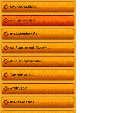
SPA KNOWLEDGE
ความรู้ด้านการนวด
นวดหินร้อนดีอย่างไร
สปาด้วยการนวดน้ำมันมะพร้าว
ทำบุญรักษาผู้ป่วยร่วมกัน
โรครากประสาทคอ
AYURVEDIC
นวดบรรเทาอาการ