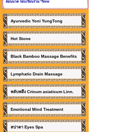
สอนนวด รอบเรียนรวม *New
Ayurvedic Yoni YungTong
Hot Stone
Black Bamboo Massage Benefits
Lymphatic Drain Massage
พลับพลึง Crinum asiaticum Linn.
Emotional Mind Treatment
สปาตา Eyes Spa