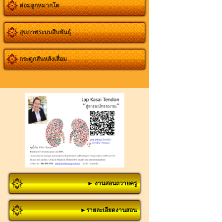
ต่อมลูกหมากโต
สุขภาพระบบสืบพันธุ์
กระดูกสันหลังเสื่อม
► งานสอนถวายครู
►รายละเอียดงานสอน