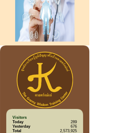
Visitors
Today
289
Yesterday
676
Total
2,573,925