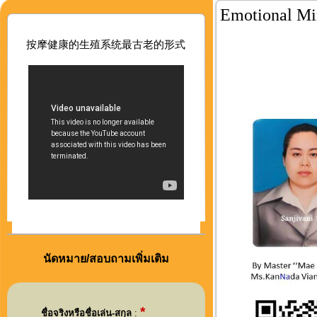
Emotional Mi
按摩健康的生殖系
统最古老的形式
นัดหมาย/สอบถามเพิ่มเติม
*
ชื่อจริงหรือชื่อเล่น-สกุล
: