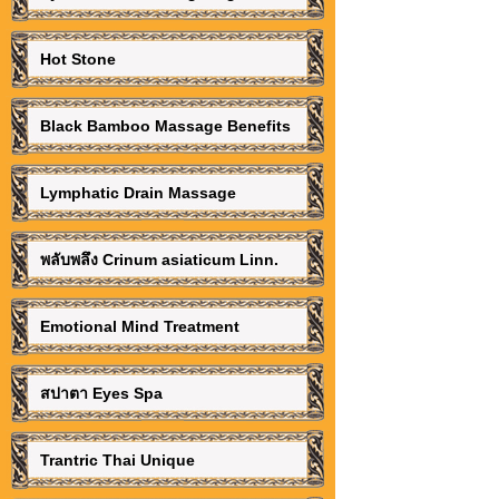
Hot Stone
Black Bamboo Massage Benefits
Lymphatic Drain Massage
พลับพลึง Crinum asiaticum Linn.
Emotional Mind Treatment
สปาตา Eyes Spa
Trantric Thai Unique