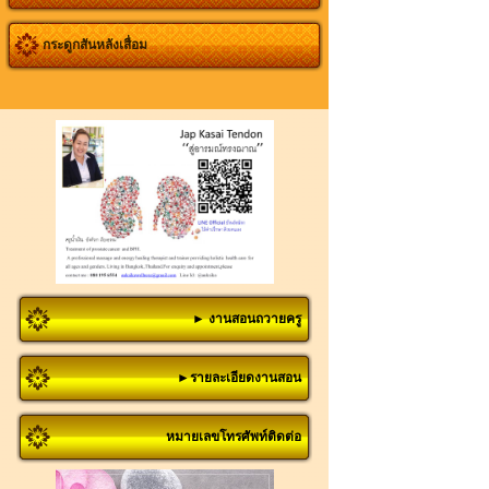
กระดูกสันหลังเสื่อม
► งานสอนถวายครู
►รายละเอียดงานสอน
หมายเลขโทรศัพท์ติดต่อ