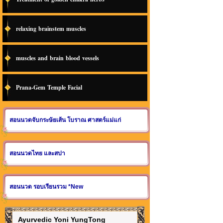
relaxing brainstem muscles
muscles and brain blood vessels
Prana-Gem Temple Facial
สอนนวดจับกระษัยเส้น โบราณ ศาสตร์แม่แก่
สอนนวดไทย และสปา
สอนนวด รอบเรียนรวม *New
Ayurvedic Yoni YungTong