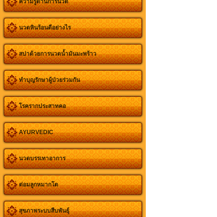
ความรู้ด้านการนวด
นวดหินร้อนดีอย่างไร
สปาด้วยการนวดน้ำมันมะพร้าว
ทำบุญรักษาผู้ป่วยร่วมกัน
โรครากประสาทคอ
AYURVEDIC
นวดบรรเทาอาการ
ต่อมลูกหมากโต
สุขภาพระบบสืบพันธุ์