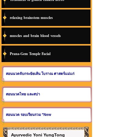
relaxing brainstem muscles
muscles and brain blood vessels
Prana-Gem Temple Facial
สอนนวดจับกระษัยเส้น โบราณ ศาสตร์แม่แก่
สอนนวดไทย และสปา
สอนนวด รอบเรียนรวม *New
Ayurvedic Yoni YungTong