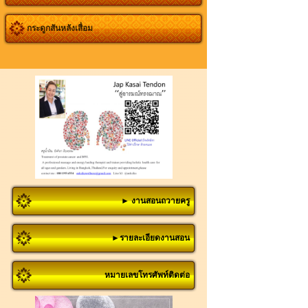
กระดูกสันหลังเสื่อม
► งานสอนถวายครู
►รายละเอียดงานสอน
หมายเลขโทรศัพท์ติดต่อ