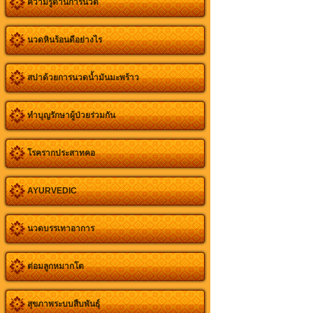
ความรู้ด้านการนวด
นวดหินร้อนดีอย่างไร
สปาด้วยการนวดน้ำมันมะพร้าว
ทำบุญรักษาผู้ป่วยร่วมกัน
โรครากประสาทคอ
AYURVEDIC
นวดบรรเทาอาการ
ต่อมลูกหมากโต
สุขภาพระบบสืบพันธุ์