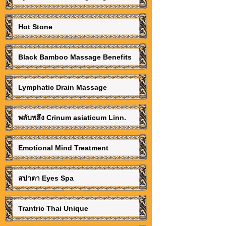
Hot Stone
Black Bamboo Massage Benefits
Lymphatic Drain Massage
พลับพลึง Crinum asiaticum Linn.
Emotional Mind Treatment
สปาตา Eyes Spa
Trantric Thai Unique