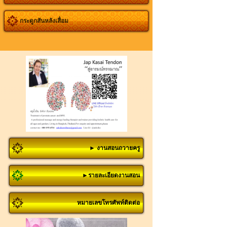
กระดูกสันหลังเสื่อม
► งานสอนถวายครู
►รายละเอียดงานสอน
หมายเลขโทรศัพท์ติดต่อ