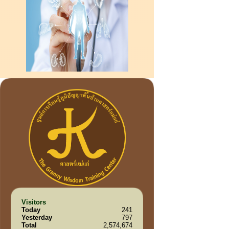
Visitors
Today
241
Yesterday
797
Total
2,574,674