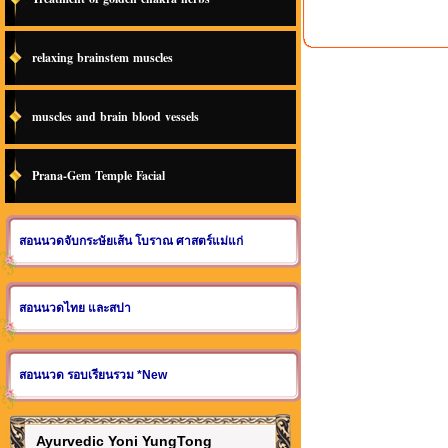
relaxing brainstem muscles
muscles and brain blood vessels
Prana-Gem Temple Facial
สอนนวดจับกระษัยเส้น โบราณ ศาสตร์แม่แก่
สอนนวดไทย และสปา
สอนนวด รอบเรียนรวม *New
Ayurvedic Yoni YungTong