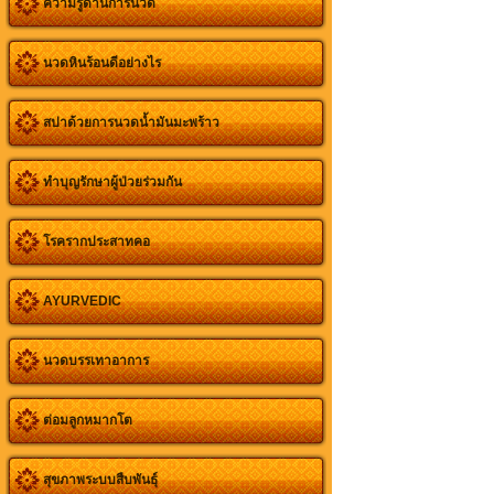
ความรู้ด้านการนวด
นวดหินร้อนดีอย่างไร
สปาด้วยการนวดน้ำมันมะพร้าว
ทำบุญรักษาผู้ป่วยร่วมกัน
โรครากประสาทคอ
AYURVEDIC
นวดบรรเทาอาการ
ต่อมลูกหมากโต
สุขภาพระบบสืบพันธุ์