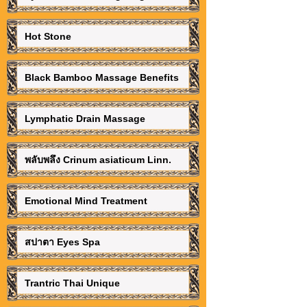
Hot Stone
Black Bamboo Massage Benefits
Lymphatic Drain Massage
พลับพลึง Crinum asiaticum Linn.
Emotional Mind Treatment
สปาตา Eyes Spa
Trantric Thai Unique