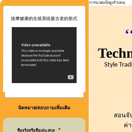
การนวดเเป้งยูงรำแพน
按摩健康的生殖系
统最古老的形式
‘
T
ech
Style
Trad
นัดหมาย/สอบถามเพิ่มเติม
สอนจับ
ค่
*
ชื่อจริงหรือชื่อเล่น-สกุล
: