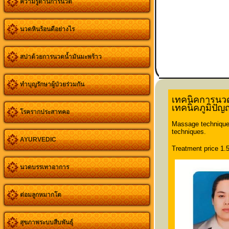
ความรู้ด้านการนวด
นวดหินร้อนดีอย่างไร
สปาด้วยการนวดน้ำมันมะพร้าว
ทำบุญรักษาผู้ป่วยร่วมกัน
เทคนิคการนวดเ
เทคนิคภูมิปัญ
โรครากประสาทคอ
Massage techniques
techniques.
AYURVEDIC
Treatment price 1.
นวดบรรเทาอาการ
ต่อมลูกหมากโต
สุขภาพระบบสืบพันธุ์