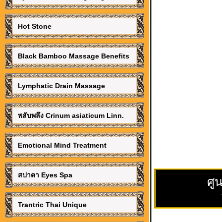
Hot Stone
Black Bamboo Massage Benefits
Lymphatic Drain Massage
พลับพลึง Crinum asiaticum Linn.
Emotional Mind Treatment
สปาตา Eyes Spa
ศู
Trantric Thai Unique