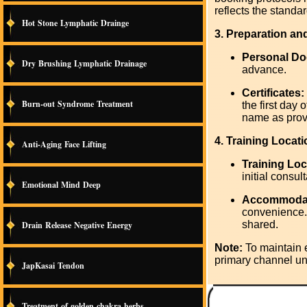
reflects the standar
Hot Stone Lymphatic Drainge
3. Preparation a
Personal D
Dry Brushing Lymphatic Drainage
advance.
Certificates:
Burn-out Syndrome Treatment
the first day 
name as prov
4. Training Loca
Anti-Aging Face Lifting
Training Loc
initial consult
Emotional Mind Deep
Accommodat
convenience. 
shared.
Drain Release Negative Energy
Note:
To maintain e
primary channel un
JapKasai Tendon
Treatment of golden chakra herbs