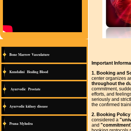
Bone Marrow Vasculature
Important Informa
Kundalini Healing Blood
1. Booking and Sc
center organizes 
throughout the du
commitment, sudden
Ayurvedic Prostate
efforts, and feelin
seriously and stric
the confirmed train
Ayurvedic kidney disease
2. Booking Policy
considered a
"univ
Prana Myludra
and
"commitment
booking protocols 