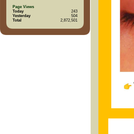
Page Views
Today
243
Yesterday
504
Total
2,872,501