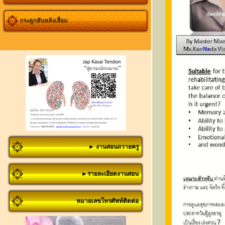
กระดูกสันหลังเสื่อม
► งานสอนถวายครู
►รายละเอียดงานสอน
หมายเลขโทรศัพท์ติดต่อ