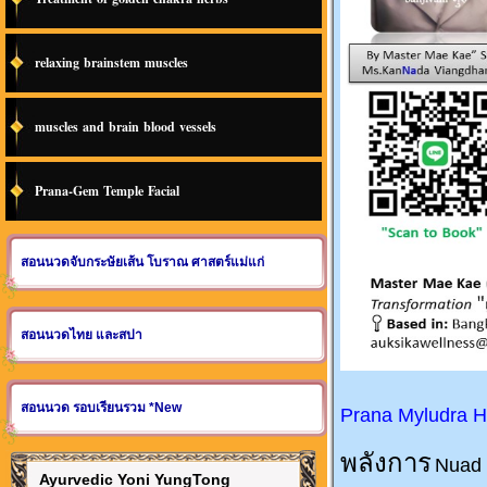
relaxing brainstem muscles
muscles and brain blood vessels
Prana-Gem Temple Facial
สอนนวดจับกระษัยเส้น โบราณ ศาสตร์แม่แก่
สอนนวดไทย และสปา
สอนนวด รอบเรียนรวม *New
Prana Myludra H
พลังการ
Nuad
Ayurvedic Yoni YungTong