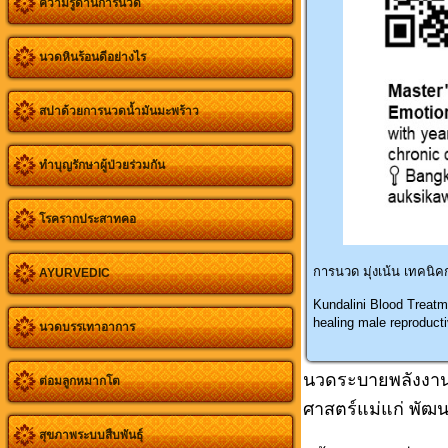
ความรู้ด้านการนวด
นวดหินร้อนดีอย่างไร
สปาด้วยการนวดน้ำมันมะพร้าว
ทำบุญรักษาผู้ป่วยร่วมกัน
โรครากประสาทคอ
การนวด มุ่งเน้น เทคนิคก
AYURVEDIC
Kundalini Blood Treatm
healing male reproduc
นวดบรรเทาอาการ
นวดระบายพลังงานล
ต่อมลูกหมากโต
ศาสตร์แม่แก่ พัฒ
สุขภาพระบบสืบพันธุ์