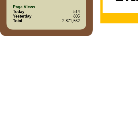
Page Views
Today
514
Yesterday
805
Total
2,871,562