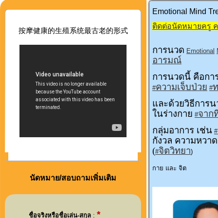
Emotional Mind Tr
ติดต่อนัดหมายครู คลิ
按摩健康的生殖系
统最古老的形式
การนวด
Emotional
อารมณ์
การนวดนี้ คือการ
ความเจ็บป่วย
ท
#
#
และด้วยวิธีการนว
ในร่างกาย
จากท
#
กลุ่มอาการ เช่น
#
กังวล ความหวาด
(
จิตวิทยา
#
)
กาย และ จิต
นัดหมาย/สอบถามเพิ่มเติม
*
ชื่อจริงหรือชื่อเล่น-สกุล
: