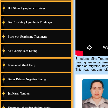
Hot Stone Lymphatic Drainge
Dry Brushing Lymphatic Drainage
Burn-out Syndrome Treatment
Anti-Aging Face Lifting
Emotional Mind Treatme
treating people with em
Emotional Mind Deep
(such as migraine, body
This treatment can help
Drain Release Negative Energy
JapKasai Tendon
Treatment of golden chakra herbs