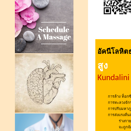
อัคนีโลหิ
สูง
Kundalini
การล้าง ท็อก
การทะลวงจักร
การปรับมหาภู
การส่งแรงสั่น
ร่างกาย
จะถูกจั